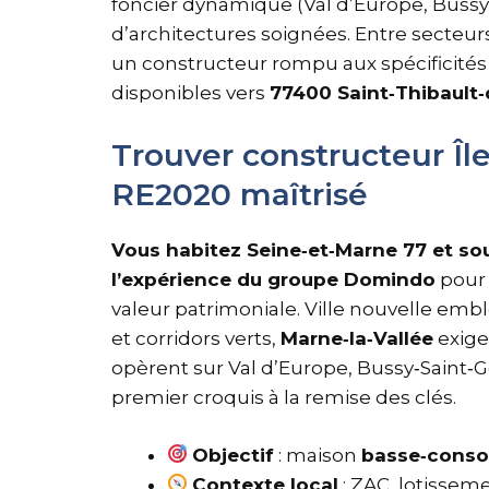
foncier dynamique (Val d’Europe, Bussy
d’architectures soignées. Entre secteur
un constructeur rompu aux spécificités l
disponibles vers
77400 Saint‑Thibault
Trouver constructeur Île
RE2020 maîtrisé
Vous habitez Seine‑et‑Marne 77 et sou
l’expérience du groupe Domindo
pour 
valeur patrimoniale. Ville nouvelle em
et corridors verts,
Marne‑la‑Vallée
exige
opèrent sur Val d’Europe, Bussy‑Saint‑
premier croquis à la remise des clés.
Objectif
: maison
basse‑cons
Contexte local
: ZAC, lotisseme