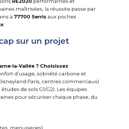
isons
RE2020
performantes et
aines maîtrisées, la réussite passe par
ains à
77700 Serris
aux poches
ux
.
cap sur un projet
rne‑la‑Vallée ?
Choisissez
nfort d’usage, sobriété carbone et
(Disneyland Paris, centres commerciaux)
 études de sols G1/G2). Les équipes
raines pour sécuriser chaque phase, du
ntes, menuiseries).