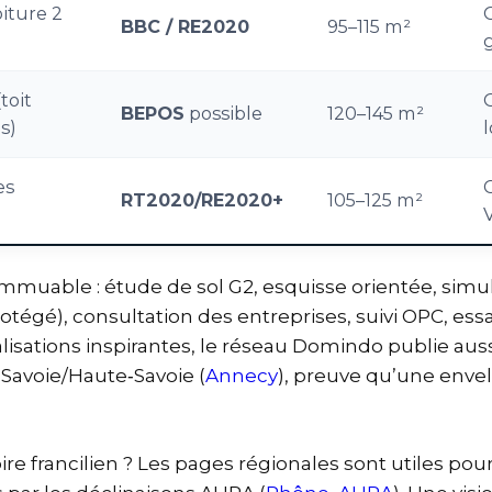
oiture 2
O
BBC / RE2020
95–115 m²
toit
BEPOS
possible
120–145 m²
s)
es
RT2020/RE2020+
105–125 m²
immuable : étude de sol G2, esquisse orientée, si
égé), consultation des entreprises, suivi OPC, essais
éalisations inspirantes, le réseau Domindo publie a
n Savoie/Haute‑Savoie (
Annecy
), preuve qu’une enve
oire francilien ? Les pages régionales sont utiles po