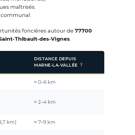
ues maîtrisés.
s communal.
portunités foncières autour de
77700
Saint‑Thibault‑des‑Vignes
.
DISTANCE DEPUIS
MARNE‑LA‑VALLÉE
≈ 0–6 km
≈ 2–4 km
8,7 km)
≈ 7–9 km