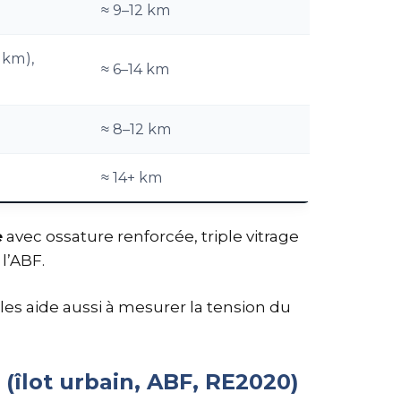
≈ 9–12 km
 km),
≈ 6–14 km
≈ 8–12 km
≈ 14+ km
e
avec ossature renforcée, triple vitrage
l’ABF.
les aide aussi à mesurer la tension du
(îlot urbain, ABF, RE2020)