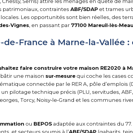
, Chessy, Serris) attire les ménages en quête de ma
s patrimoniaux, contraintes
ABF/SDAP
et trames urb
ocales. Les opportunités sont bien réelles, des terr
‑des‑Vignes
, en passant par
77100 Mareuil‑lès‑Mea
-de-France à Marne-la-Vallée : 
haitez faire construire votre maison RE2020 à Ma
bâtir une maison
sur‑mesure
qui coche les cases co
blématique connectée par le RER A, pôle d’emplois 
 un pilotage technique précis (PLU, servitudes, ABF,
Georges, Torcy, Noisy‑le‑Grand et les communes rive
ommation
ou
BEPOS
adaptée aux contraintes du 77.
nts, et secteurs soumis à l’
ABF/SDAP
(gabarits, tei