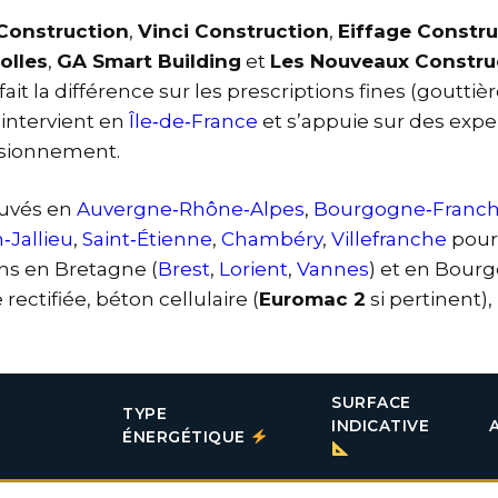
Construction
,
Vinci Construction
,
Eiffage Constru
olles
,
GA Smart Building
et
Les Nouveaux Constru
it la différence sur les prescriptions fines (gouttière
intervient en
Île‑de‑France
et s’appuie sur des expe
visionnement.
ouvés en
Auvergne‑Rhône‑Alpes
,
Bourgogne‑Franc
‑Jallieu
,
Saint‑Étienne
,
Chambéry
,
Villefranche
pour 
lans en Bretagne (
Brest
,
Lorient
,
Vannes
) et en Bour
 rectifiée, béton cellulaire (
Euromac 2
si pertinent)
SURFACE
TYPE
INDICATIVE
ÉNERGÉTIQUE