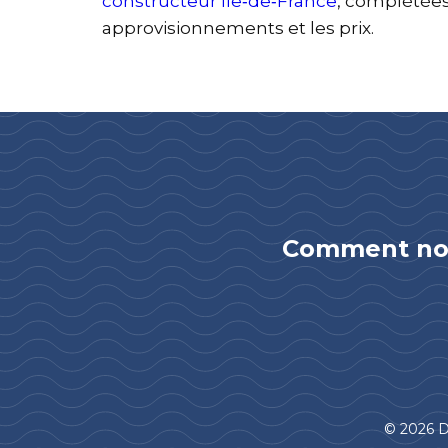
constructeur Île‑de‑France
, complétées
approvisionnements et les prix.
Comment not
© 2026 D