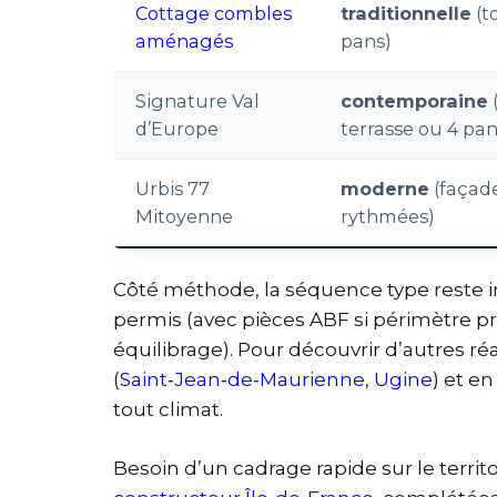
Cottage combles
traditionnelle
(t
aménagés
pans)
Signature Val
contemporaine
(
d’Europe
terrasse ou 4 pan
Urbis 77
moderne
(façad
Mitoyenne
rythmées)
Côté méthode, la séquence type reste 
permis (avec pièces ABF si périmètre prot
équilibrage). Pour découvrir d’autres r
(
Saint‑Jean‑de‑Maurienne
,
Ugine
) et e
tout climat.
Besoin d’un cadrage rapide sur le territ