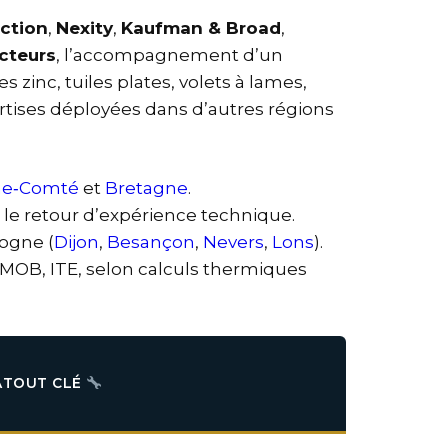
ction
,
Nexity
,
Kaufman & Broad
,
cteurs
, l’accompagnement d’un
s zinc, tuiles plates, volets à lames,
rtises déployées dans d’autres régions
he‑Comté
et
Bretagne
.
le retour d’expérience technique.
gogne (
Dijon
,
Besançon
,
Nevers
,
Lons
).
, MOB, ITE, selon calculs thermiques
ATOUT CLÉ