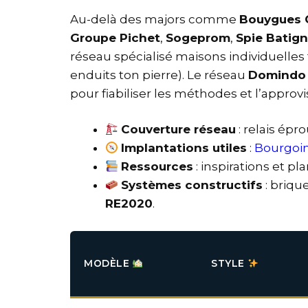
Au-delà des majors comme
Bouygues 
Groupe Pichet
,
Sogeprom
,
Spie Batign
réseau spécialisé maisons individuelles fa
enduits ton pierre). Le réseau
Domindo
pour fiabiliser les méthodes et l’appro
Couverture réseau
: relais épr
Implantations utiles
:
Bourgoin
Ressources
: inspirations et p
Systèmes constructifs
: brique
RE2020
.
MODÈLE
STYLE