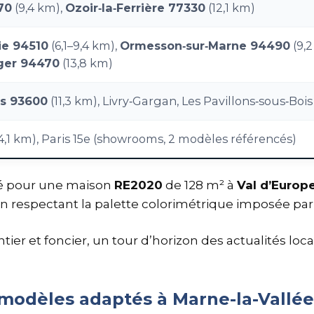
70
(9,4 km),
Ozoir‑la‑Ferrière 77330
(12,1 km)
ie 94510
(6,1–9,4 km),
Ormesson‑sur‑Marne 94490
(9,2
éger 94470
(13,8 km)
is 93600
(11,3 km), Livry‑Gargan, Les Pavillons‑sous‑Bois
4,1 km), Paris 15e (showrooms, 2 modèles référencés)
pté pour une maison
RE2020
de 128 m² à
Val d’Europ
t en respectant la palette colorimétrique imposée par 
er et foncier, un tour d’horizon des actualités loca
modèles adaptés à Marne-la-Vallée 