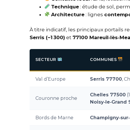
Technique
: étude de sol, per
Architecture
: lignes
contempo
À titre indicatif, les principaux portai
Serris (~1 300)
et
77100 Mareuil‑lès‑Mea
SECTEUR
COMMUNES
Val d’Europe
Serris 77700
, C
Chelles 77500
(
Couronne proche
Noisy‑le‑Grand 
Bords de Marne
Champigny‑sur