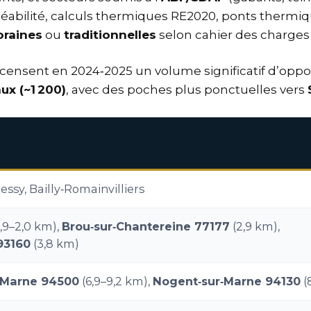
méabilité, calculs thermiques RE2020, ponts thermiq
raines
ou
traditionnelles
selon cahier des charge
ls recensent en 2024‑2025 un volume significatif d’op
ux (~1 200)
, avec des poches plus ponctuelles vers
hessy, Bailly‑Romainvilliers
1,9–2,0 km),
Brou‑sur‑Chantereine 77177
(2,9 km),
93160
(3,8 km)
‑Marne 94500
(6,9–9,2 km),
Nogent‑sur‑Marne 94130
(