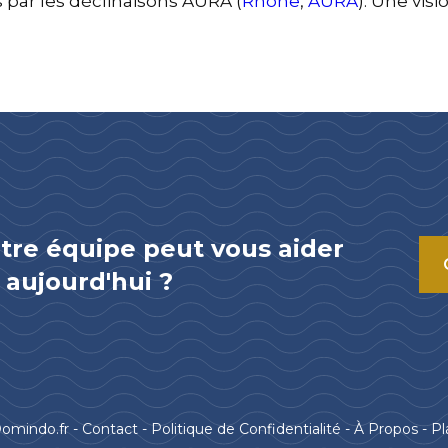
 par les déclinaisons AURA (
Rhône
,
AURA
). Une visi
re équipe peut vous aider
aujourd'hui ?
omindo.fr -
Contact
-
Politique de Confidentialité
-
À Propos
-
Pl