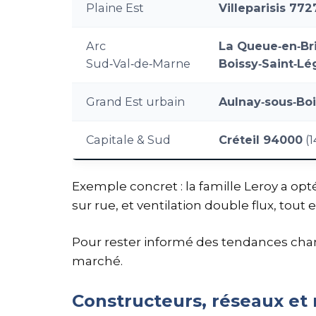
Plaine Est
Villeparisis 772
Arc
La Queue‑en‑Br
Sud‑Val‑de‑Marne
Boissy‑Saint‑L
Grand Est urbain
Aulnay‑sous‑Bo
Capitale & Sud
Créteil 94000
(1
Exemple concret : la famille Leroy a o
sur rue, et ventilation double flux, tou
Pour rester informé des tendances chanti
marché.
Constructeurs, réseaux et 