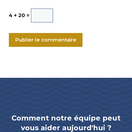
4 + 20 =
A
l
t
e
r
n
a
t
Comment notre équipe peut
i
vous aider aujourd'hui ?