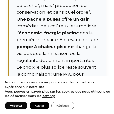
ou bâche”, mais “production ou
conservation, et dans quel ordre”.
Une
bâche à bulles
offre un gain
immédiat, peu coûteux, et améliore
l’
économie énergie piscine
dès la
première semaine. En revanche, une
pompe à chaleur piscine
change la
vie dès que la mi-saison ou la
régularité deviennent importantes.
Le choix le plus solide reste souvent
la combinaison : une PAC pour
piloter la
température piscine
, et
Nous utilisons des cookies pour vous offrir la meilleure
expérience sur notre site.
une couverture pour verrouiller les
Vous pouvez en savoir plus sur les cookies que nous utilisons ou
pertes.
les désactiver dans les
settings
.
Accepter
Rejeter
Réglages