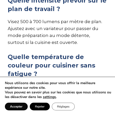
Quelle intensité prévoir sur le
plan de travail ?
Visez 500 à 700 lumens par mètre de plan.
Ajustez avec un variateur pour passer du
mode préparation au mode détente,
surtout si la cuisine est ouverte.
Quelle température de
couleur pour cuisiner sans
fatigue ?
Nous utilisons des cookies pour vous offrir la meilleure
Le 4000 K rend les couleurs fidèles et
expérience sur notre site.
Vous pouvez en savoir plus sur les cookies que nous utilisons ou
dynamise le geste. Réservez 3000 K aux
les désactiver dans les
settings
.
moments conviviaux ou aux éclairages
Accepter
Rejeter
Réglages
d’ambiance pour adoucir la scène.