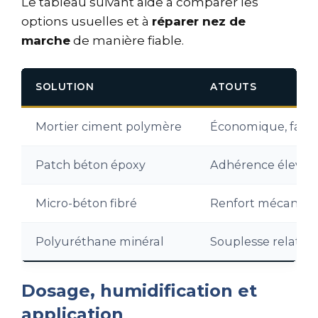
Le tableau suivant aide à comparer les
options usuelles et à
réparer nez de
marche
de manière fiable.
SOLUTION
ATOUTS
Mortier ciment polymère
Économique, facil
Patch béton époxy
Adhérence élevée, 
Micro-béton fibré
Renfort mécanique,
Polyuréthane minéral
Souplesse relativ
Dosage, humidification et
application