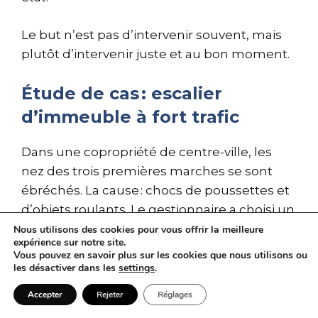
Le but n’est pas d’intervenir souvent, mais
plutôt d’intervenir juste et au bon moment.
Étude de cas : escalier
d’immeuble à fort trafic
Dans une copropriété de centre-ville, les
nez des trois premières marches se sont
ébréchés. La cause : chocs de poussettes et
d’objets roulants. Le gestionnaire a choisi un
patch béton
époxy fibré, avec petits ergots
Nous utilisons des cookies pour vous offrir la meilleure
expérience sur notre site.
inox. Coffrage au cordeau, application en fin
Vous pouvez en savoir plus sur les cookies que nous utilisons ou
de journée, remise en service le matin.
les désactiver dans les
settings
.
Accepter
Rejeter
Réglages
Résultat : plus d’éclats après un hiver