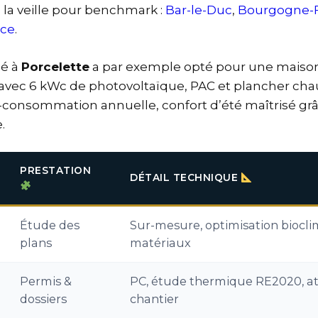
la veille pour benchmark :
Bar-le-Duc
,
Bourgogne-
nce
.
lé à
Porcelette
a par exemple opté pour une maiso
avec 6 kWc de photovoltaïque, PAC et plancher chauff
-consommation annuelle, confort d’été maîtrisé grâ
e.
PRESTATION
DÉTAIL TECHNIQUE
Étude des
Sur-mesure, optimisation biocl
plans
matériaux
Permis &
PC, étude thermique RE2020, att
dossiers
chantier