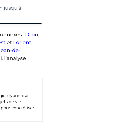
n jusqu’à
connexes :
Dijon
,
est
et
Lorient
.
Jean-de-
si, l’analyse
ion lyonnaise,
ets de vie.
 pour concrétiser