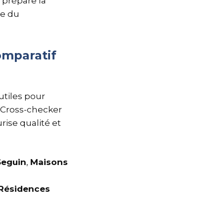
 prépare la
ue du
comparatif
utiles pour
. Cross-checker
rise qualité et
Seguin
,
Maisons
Résidences