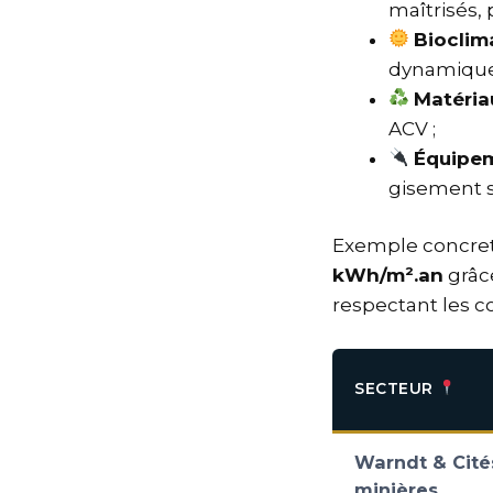
maîtrisés, 
Bioclim
dynamique
Matéria
ACV ;
Équipe
gisement so
Exemple concret 
kWh/m².an
grâce
respectant les c
SECTEUR
Warndt & Cité
minières