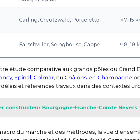
Carling, Creutzwald, Porcelette
≈ 7–15 
Farschviller, Seingbouse, Cappel
≈ 8–18 
votre étude comparative aux grands pôles du Grand E
ancy
,
Épinal
,
Colmar
, ou
Châlons-en-Champagne
pe
 délais et références travaux dans des contextes urb
er constructeur Bourgogne-Franche-Comte Nevers
 macro du marché et des méthodes, la vue d’ense