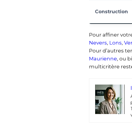
Construction
Pour affiner vot
Nevers
,
Lons
,
Ver
Pour d’autres te
Maurienne
, ou 
multicritère reste