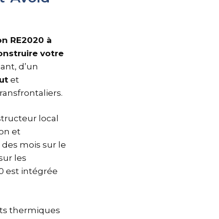
son RE2020 à
nstruire votre
mant, d’un
ut
et
ransfrontaliers.
tructeur local
on et
 des mois sur le
ur les
0 est intégrée
nts thermiques