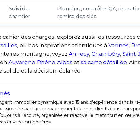
Suivi de
Planning, contrôles Q4, réceptio
chantier
remise des clés
re cahier des charges, explorez aussi les ressources 
sailles
, ou nos inspirations atlantiques à
Vannes
,
Br
rritoires montagne, voyez
Annecy
,
Chambéry
,
Saint-
bien
Auvergne-Rhône-Alpes
et
sa carte détaillée
. Ain
 solide et la décision, éclairée.
Inès
Agent immobilier dynamique avec 15 ans d’expérience dans la rég
passionnée par l’accompagnement de mes clients dans leurs proj
Toujours à l’écoute, organisée et réactive, je mets tout en œuvre
vos envies immobilières.