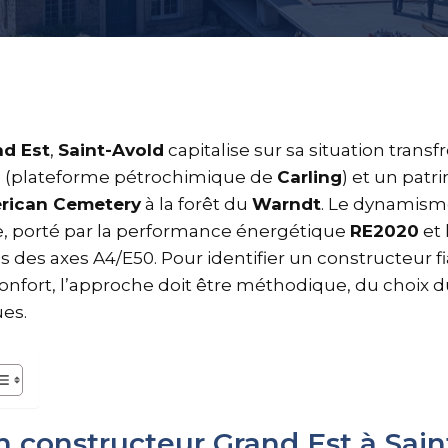
nd Est
,
Saint-Avold
capitalise sur sa situation transf
s (plateforme pétrochimique de
Carling
) et un pat
erican Cemetery
à la forêt du
Warndt
. Le dynamism
de, porté par la performance énergétique
RE2020
et
s des axes A4/E50. Pour identifier un constructeur fi
confort, l’approche doit être méthodique, du choix d
es.
n constructeur Grand Est à Sain