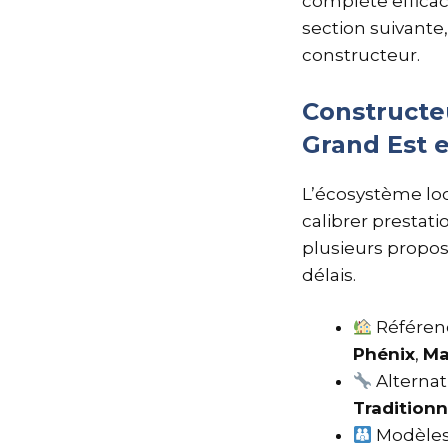
complète efficac
section suivante,
constructeur.
Constructeu
Grand Est e
L’écosystème loc
calibrer prestati
plusieurs propos
délais.
Référenc
Phénix
,
Ma
Alternat
Traditionn
Modèles 