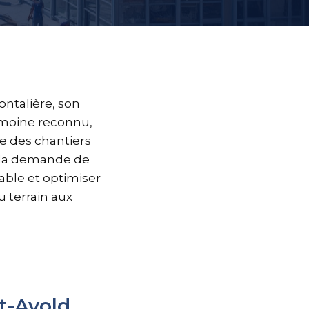
rontalière, son
rimoine reconnu,
e des chantiers
 la demande de
able et optimiser
u terrain aux
t-Avold