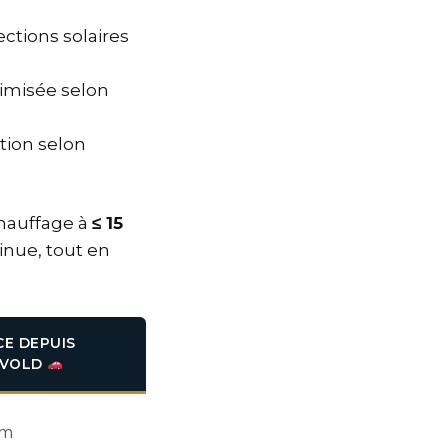
ctions solaires
timisée selon
tion selon
chauffage à
≤ 15
inue, tout en
CE DEPUIS
AVOLD
km