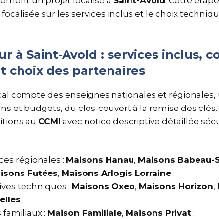
ement un projet localisé à
Saint-Avold
. Cette étape
 focalisée sur les services inclus et le choix techniq
r à Saint-Avold : services inclus, 
t choix des partenaires
al compte des enseignes nationales et régionales, 
ons et budgets, du clos-couvert à la remise des clés
itions au
CCMI
avec notice descriptive détaillée sécu
es régionales :
Maisons Hanau
,
Maisons Babeau-
isons Futées
,
Maisons Arlogis Lorraine
;
ives techniques :
Maisons Oxeo
,
Maisons Horizon
,
elles
;
familiaux :
Maison Familiale
,
Maisons Privat
;