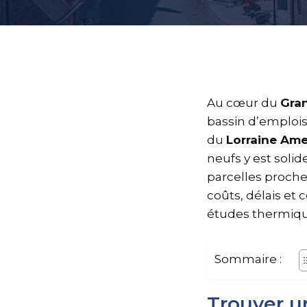
Au cœur du
Gra
bassin d’emploi
du
Lorraine Am
neufs y est soli
parcelles proche
coûts, délais et 
études thermiqu
Sommaire :
Trouver u