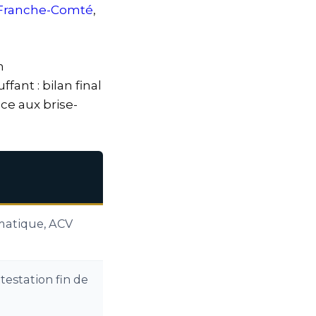
Franche-Comté
,
n
ant : bilan final
ce aux brise-
imatique, ACV
estation fin de