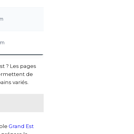
km
km
st ? Les pages
rmettent de
ains variés.
mble
Grand Est