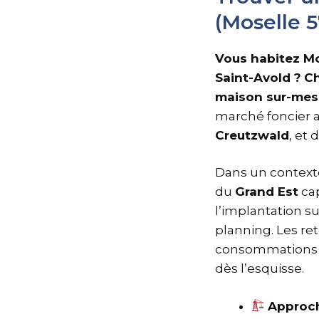
(Moselle 
Vous habitez Mo
Saint-Avold ?
Ch
maison sur-mesu
marché foncier a
Creutzwald
, et 
Dans un contexte
du
Grand Est
cap
l’implantation s
planning. Les re
consommations et
dès l’esquisse.
Approc