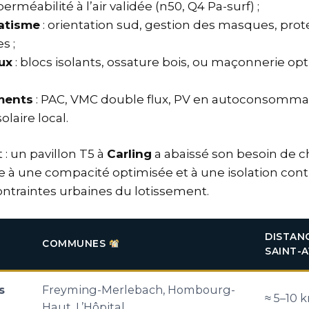
perméabilité à l’air validée (n50, Q4 Pa-surf) ;
atisme
: orientation sud, gestion des masques, prote
s ;
ux
: blocs isolants, ossature bois, ou maçonnerie op
ments
: PAC, VMC double flux, PV en autoconsomma
laire local.
: un pavillon T5 à
Carling
a abaissé son besoin de 
 à une compacité optimisée et à une isolation cont
ontraintes urbaines du lotissement.
DISTAN
COMMUNES
SAINT-
s
Freyming-Merlebach, Hombourg-
≈ 5–10 
Haut, L’Hôpital