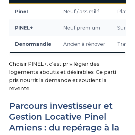
Pinel
Neuf / assimilé
Plafon
PINEL+
Neuf premium
Surfac
Denormandie
Ancien à rénover
Travau
Choisir PINEL+, c’est privilégier des
logements aboutis et désirables. Ce parti
pris nourrit la demande et soutient la
revente.
Parcours investisseur et
Gestion Locative Pinel
Amiens : du repérage à la