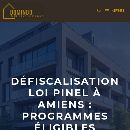
Aller
MENU
au
contenu
DÉFISCALISATION
LOI PINEL À
AMIENS :
PROGRAMMES
ÉLIGIBLES