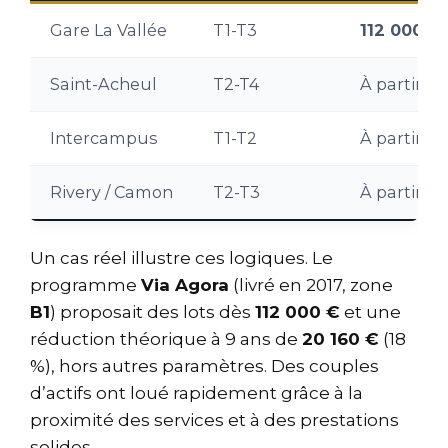
Gare La Vallée
T1-T3
112 000 €
(
Saint-Acheul
T2-T4
À partir de
Intercampus
T1-T2
À partir d
Rivery / Camon
T2-T3
À partir de
Un cas réel illustre ces logiques. Le
programme
Via Agora
(livré en 2017, zone
B1
) proposait des lots dès
112 000 €
et une
réduction théorique à 9 ans de
20 160 €
(18
%), hors autres paramètres. Des couples
d’actifs ont loué rapidement grâce à la
proximité des services et à des prestations
solides.