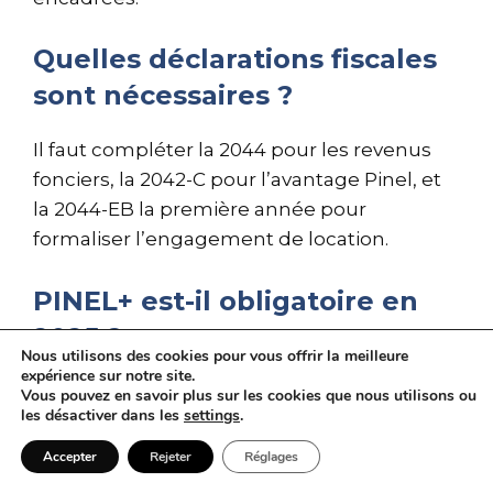
Quelles déclarations fiscales
sont nécessaires ?
Il faut compléter la 2044 pour les revenus
fonciers, la 2042-C pour l’avantage Pinel, et
la 2044-EB la première année pour
formaliser l’engagement de location.
PINEL+ est-il obligatoire en
2025 ?
Nous utilisons des cookies pour vous offrir la meilleure
expérience sur notre site.
Non. Il coexiste avec le Pinel classique, mais
Vous pouvez en savoir plus sur les cookies que nous utilisons ou
les désactiver dans les
settings
.
PINEL+ requiert des critères plus exigeants.
En contrepartie, l’attractivité locative et la
Accepter
Rejeter
Réglages
qualité d’usage sont généralement