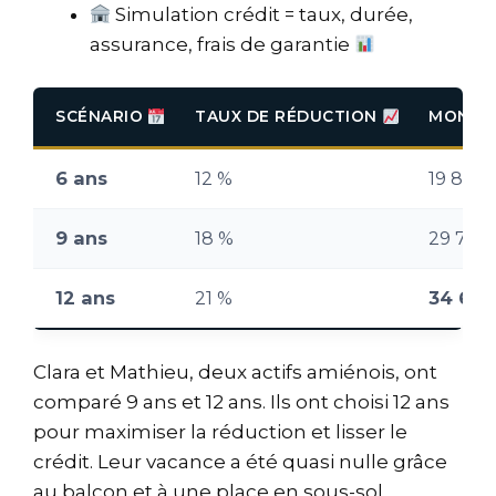
Simulation crédit = taux, durée,
assurance, frais de garantie
SCÉNARIO
TAUX DE RÉDUCTION
MONTA
6 ans
12 %
19 800 
9 ans
18 %
29 700
12 ans
21 %
34 650
Clara et Mathieu, deux actifs amiénois, ont
comparé 9 ans et 12 ans. Ils ont choisi 12 ans
pour maximiser la réduction et lisser le
crédit. Leur vacance a été quasi nulle grâce
au balcon et à une place en sous-sol.