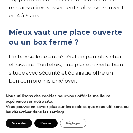
retour sur investissement s’observe souvent
en 4 à 6 ans.
Mieux vaut une place ouverte
ou un box fermé ?
Un box se loue en général un peu plus cher
et rassure. Toutefois, une place ouverte bien
située avec sécurité et éclairage offre un
bon compromis prix/loyer.
Comment limiter la vacance
Nous utilisons des cookies pour vous offrir la meilleure
expérience sur notre site.
locative ?
Vous pouvez en savoir plus sur les cookies que nous utilisons ou
les désactiver dans les
settings
.
Soignez l’annonce, utilisez une gestion
Accepter
Rejeter
Réglages
digitale, ajustez le tarif au quartier et