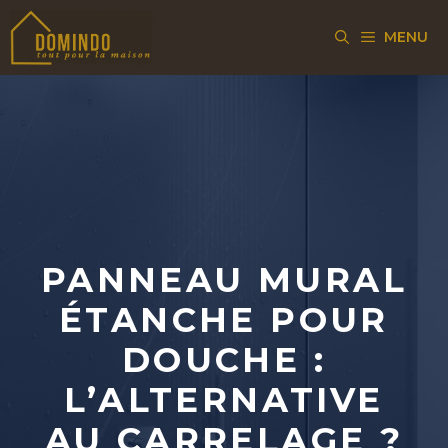
Aller
MENU
au
contenu
PANNEAU MURAL
ÉTANCHE POUR
DOUCHE :
L’ALTERNATIVE
AU CARRELAGE ?