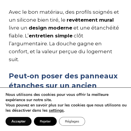
Avec le bon matériau, des profils soignés et
un silicone bien tiré, le
revêtement mural
livre un
design moderne
et une étanchéité
fiable. L’
entretien simple
clôt
l’argumentaire. La douche gagne en
confort, et la valeur perçue du logement
suit.
Peut-on poser des panneaux
étanches sur un ancien
carrelage ?
Nous utilisons des cookies pour vous offrir la meilleure
expérience sur notre site.
Vous pouvez en savoir plus sur les cookies que nous utilisons ou
Oui. Après un dégraissage sérieux et un
les désactiver dans les
settings
.
contrôle de planéité, la pose se fait
Accepter
Rejeter
Réglages
directement. Les profils et un joint silicone