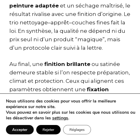
peinture adaptée
et un séchage maîtrisé, le
résultat rivalise avec une finition d’origine. Le
trio nettoyage–apprêt–couches fines fait la
loi. En synthèse, la qualité ne dépend ni du
prix seul ni d’un produit “magique”, mais
d’un protocole clair suivi à la lettre.
Au final, une
finition brillante
ou satinée
demeure stable si l’on respecte préparation,
climat et protection. Ceux qui alignent ces
paramètres obtiennent une
fixation
peinture
solide et une
résistance peinture
Nous utilisons des cookies pour vous offrir la meilleure
durable, y compris en extérieur. Le PVC
expérience sur notre site.
Vous pouvez en savoir plus sur les cookies que nous utilisons ou
accepte très bien la couleur, pour peu qu’on
les désactiver dans les
settings
.
parle son langage.
Accepter
Rejeter
Réglages