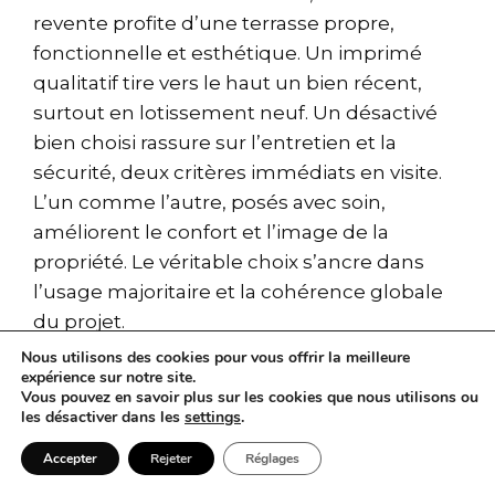
revente profite d’une terrasse propre,
fonctionnelle et esthétique. Un imprimé
qualitatif tire vers le haut un bien récent,
surtout en lotissement neuf. Un désactivé
bien choisi rassure sur l’entretien et la
sécurité, deux critères immédiats en visite.
L’un comme l’autre, posés avec soin,
améliorent le confort et l’image de la
propriété. Le véritable choix s’ancre dans
l’usage majoritaire et la cohérence globale
du projet.
Nous utilisons des cookies pour vous offrir la meilleure
expérience sur notre site.
Quel est le meilleur rapport
Vous pouvez en savoir plus sur les cookies que nous utilisons ou
qualité/prix pour une terrasse
les désactiver dans les
settings
.
de 40 m² ?
Accepter
Rejeter
Réglages