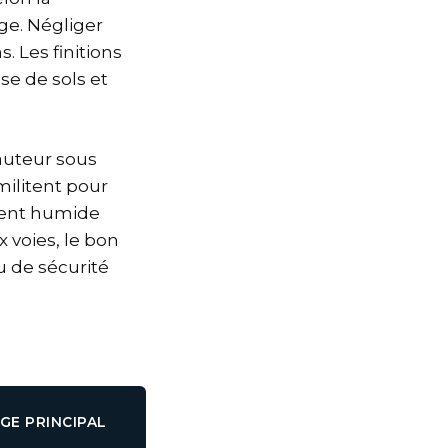
age. Négliger
. Les finitions
se de sols et
Hauteur sous
militent pour
ement humide
x voies, le bon
u de sécurité
GE PRINCIPAL