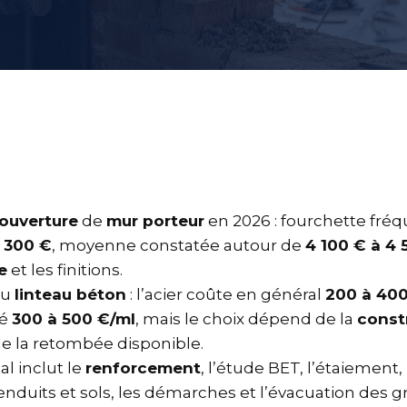
ouverture
de
mur porteur
en 2026 : fourchette fré
 300 €
, moyenne constatée autour de
4 100 € à 4
e
et les finitions.
ou
linteau béton
: l’acier coûte en général
200 à 400
mé
300 à 500 €/ml
, mais le choix dépend de la
const
de la retombée disponible.
al inclut le
renforcement
, l’étude BET, l’étaiement,
enduits et sols, les démarches et l’évacuation des gr