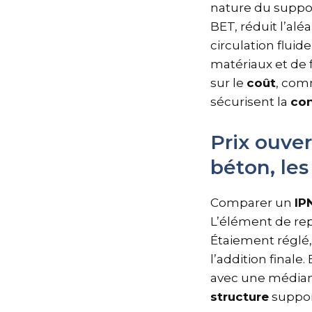
nature du support
BET, réduit l’alé
circulation flui
matériaux et de f
sur le
coût
, co
sécurisent la
con
Prix ouver
béton, les
Comparer un
IP
L’élément de rep
Étaiement réglé,
l’addition final
avec une médiane
structure
suppor