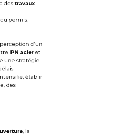
ec des
travaux
e ou permis,
 perception d’un
ntre
IPN acier
et
ge une stratégie
délais
ensifie, établir
e, des
uverture
, la