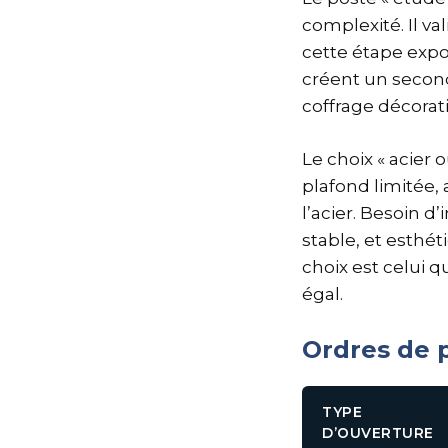
complexité. Il va
cette étape expos
créent un second 
coffrage décorati
Le choix « acier
plafond limitée,
l’acier. Besoin 
stable, et esthét
choix est celui q
égal.
Ordres de p
TYPE
D’OUVERTURE