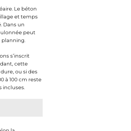
néaire. Le béton
aillage et temps
é. Dans un
oulonnée peut
e planning.
ns s’inscrit
ndant, cette
dure, ou si des
80 à 100 cm reste
 incluses.
elon la