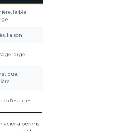
ière, faible
rge
s, liaison
sage large
hétique,
ière
ion d’espaces
 acier a permis