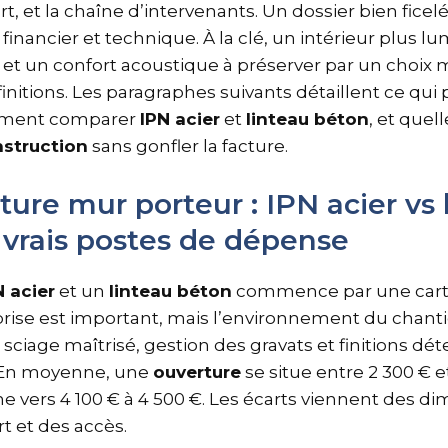
, et la chaîne d’intervenants. Un dossier bien ficelé
a financier et technique. À la clé, un intérieur plus 
de et un confort acoustique à préserver par un choix
initions. Les paragraphes suivants détaillent ce qui
mment comparer
IPN acier
et
linteau béton
, et quel
struction
sans gonfler la facture.
ture mur porteur : IPN acier vs 
 vrais postes de dépense
N acier
et un
linteau béton
commence par une carte
rise est important, mais l’environnement du chanti
 sciage maîtrisé, gestion des gravats et finitions dé
e. En moyenne, une
ouverture
se situe entre 2 300 € e
 vers 4 100 € à 4 500 €. Les écarts viennent des di
t et des accès.