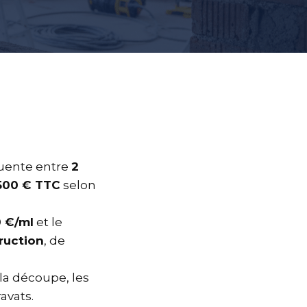
quente entre
2
 500 € TTC
selon
 €/ml
et le
ruction
, de
 la découpe, les
avats.