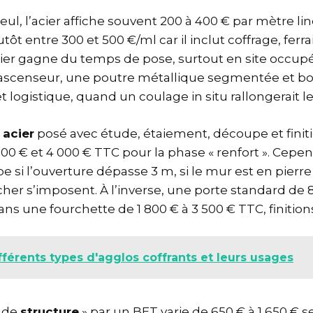
eul, l’acier affiche souvent 200 à 400 € par mètre li
utôt entre 300 et 500 €/ml car il inclut coffrage, ferr
acier gagne du temps de pose, surtout en site occup
scenseur, une poutre métallique segmentée et b
 logistique, quand un coulage in situ rallongerait l
 acier
posé avec étude, étaiement, découpe et finitio
500 € et 4 000 € TTC pour la phase « renfort ». Cepe
 si l’ouverture dépasse 3 m, si le mur est en pierre 
cher s’imposent. À l’inverse, une porte standard de 
s une fourchette de 1 800 € à 3 500 € TTC, finitions
fférents types d'agglos coffrants et leurs usages
e de
structure
» par un BET varie de 650 € à 1 650 € s