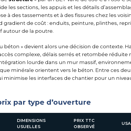
lide les sections, les appuis et les détails d’assembl
e à des tassements et à des fissures chez les voisins
gradient de coût : enduits, peinture, plinthes, repri
f autour de la poutre.
 ou béton » devient alors une décision de contexte. 
 accès complexe, délais serrés et retombée réduite 
d’intégration lourde dans un mur massif, environn
ique minérale orientent vers le béton. Entre ces deu
ui minimise les interfaces de chantier pour un nivea
rix par type d’ouverture
DIMENSIONS
PRIX TTC
USA
USUELLES
OBSERVÉ