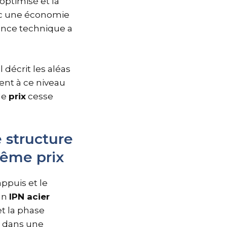
optimisé et la
vec une économie
rence technique a
Il décrit les aléas
ment à ce niveau
le
prix
cesse
 structure
même prix
appuis et le
un
IPN acier
t la phase
 dans une