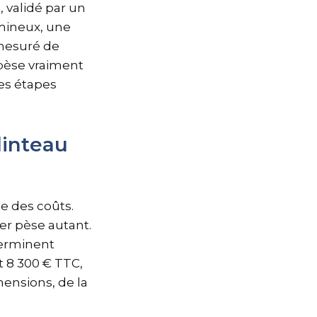
, validé par un
lumineux, une
 mesuré de
 pèse vraiment
les étapes
linteau
 des coûts.
er pèse autant.
terminent
t 8 300 € TTC,
mensions, de la