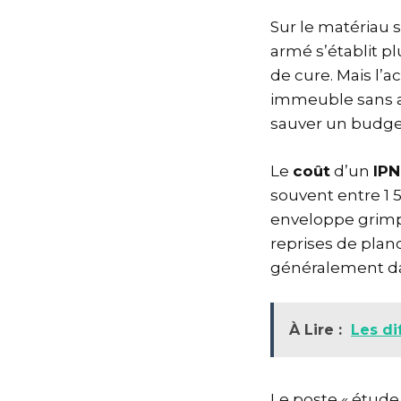
Sur le matériau s
armé s’établit pl
de cure. Mais l’
immeuble sans a
sauver un budget
Le
coût
d’un
IPN
souvent entre 1 
enveloppe grimpe
reprises de plan
généralement dan
À Lire :
Les di
Le poste « étud