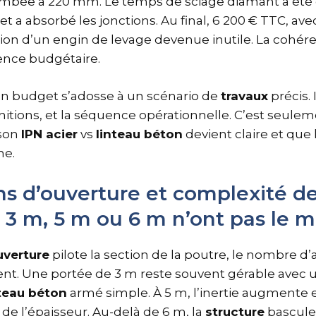
tombée à 220 mm. Le temps de sciage diamant a été 
et a absorbé les jonctions. Au final, 6 200 € TTC, a
ation d’un engin de levage devenue inutile. La cohé
ence budgétaire.
n budget s’adosse à un scénario de
travaux
précis. 
finitions, et la séquence opérationnelle. C’est seule
ison
IPN acier
vs
linteau béton
devient claire et que 
me.
s d’ouverture et complexité de
i 3 m, 5 m ou 6 m n’ont pas le 
uverture
pilote la section de la poutre, le nombre d’
ent. Une portée de 3 m reste souvent gérable avec 
nteau béton
armé simple. À 5 m, l’inertie augmente e
de l’épaisseur. Au-delà de 6 m, la
structure
bascule