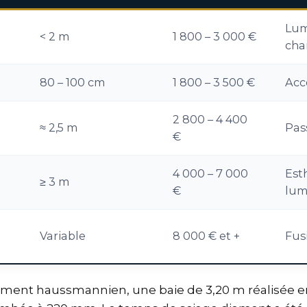
Lum
< 2 m
1 800 – 3 000 €
cha
80 – 100 cm
1 800 – 3 500 €
Accè
2 800 – 4 400
≈ 2,5 m
Pas
€
4 000 – 7 000
Est
≥ 3 m
€
lum
Variable
8 000 € et +
Fus
ment haussmannien, une baie de 3,20 m réalisée en