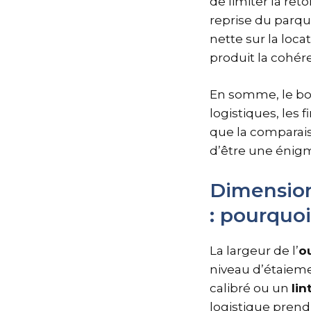
de limiter la re
reprise du parqu
nette sur la loc
produit la cohér
En somme, le bo
logistiques, les 
que la compara
d’être une énig
Dimension
: pourquo
La largeur de l’
o
niveau d’étaiem
calibré ou un
li
logistique prend 