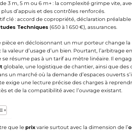
de 3 m, 5 m ou 6 m+ : la complexité grimpe vite, av
 plus d’appuis et des contrôles renforcés.
if clé : accord de copropriété, déclaration préalabl
Études Techniques
(650 à 1 650 €), assurances.
 pièce en décloisonnant un mur porteur change la
c la valeur d’usage d’un bien. Pourtant, l’arbitrage e
 se résume pas à un tarif au mètre linéaire. Il enga
t
globale, une logistique de chantier, ainsi que des 
Dans un marché où la demande d’espaces ouverts s’int
te exige une lecture précise des charges à reprendr
ès et de la compatibilité avec l’ouvrage existant.
tre que le
prix
varie surtout avec la dimension de l’
o