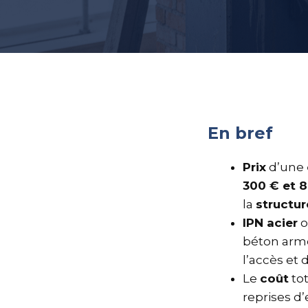
En bref
Prix
d’une
300 € et 8
la
structur
IPN acier
béton ar
l’accès et 
Le
coût
tot
reprises d’