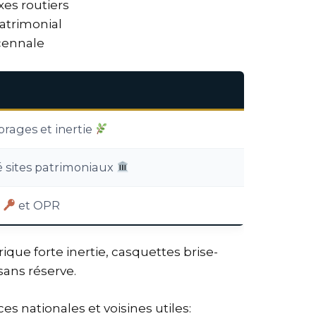
xes routiers
patrimonial
écennale
rages et inertie
é sites patrimoniaux
et OPR
ique forte inertie, casquettes brise-
 sans réserve.
s nationales et voisines utiles: