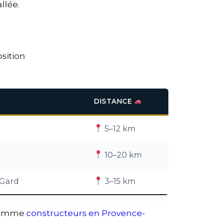
llée.
sition
DISTANCE
5–12 km
10–20 km
-Gard
3–15 km
 comme
constructeurs en Provence-