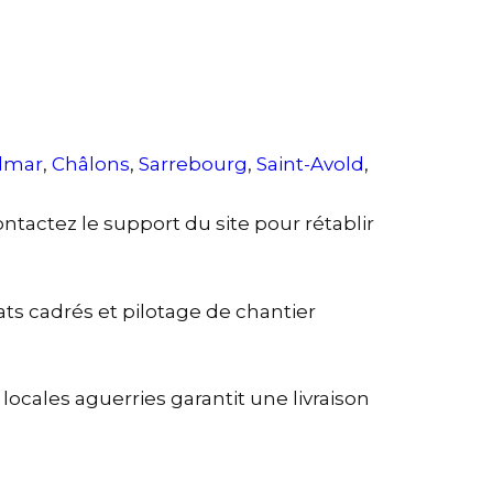
lmar
,
Châlons
,
Sarrebourg
,
Saint-Avold
,
contactez le support du site pour rétablir
ats cadrés et pilotage de chantier
ocales aguerries garantit une livraison