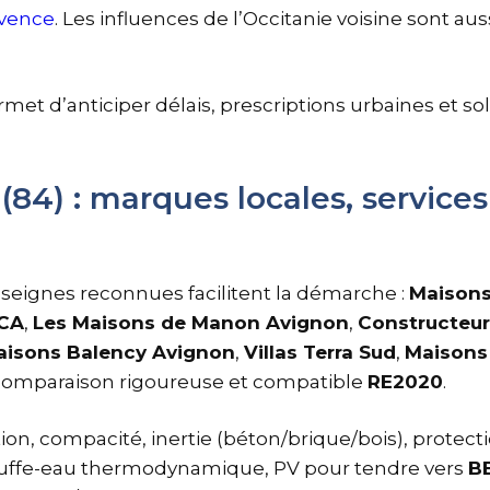
ovence
. Les influences de l’Occitanie voisine sont auss
met d’anticiper délais, prescriptions urbaines et s
84) : marques locales, services
nseignes reconnues facilitent la démarche :
Maisons
ACA
,
Les Maisons de Manon Avignon
,
Constructeur
aisons Balency Avignon
,
Villas Terra Sud
,
Maisons 
 comparaison rigoureuse et compatible
RE2020
.
on, compacité, inertie (béton/brique/bois), protecti
auffe-eau thermodynamique, PV pour tendre vers
B