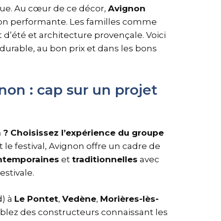
ique. Au cœur de ce décor,
Avignon
son performante. Les familles comme
t d’été et architecture provençale. Voici
durable, au bon prix et dans les bons
on : cap sur un projet
 ?
Choisissez l’expérience du groupe
 le festival, Avignon offre un cadre de
ntemporaines
et
traditionnelles
avec
estivale.
d) à
Le Pontet
,
Vedène
,
Morières-lès-
ciblez des constructeurs connaissant les