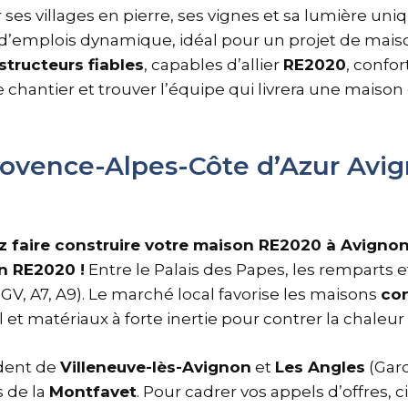
 ses villages en pierre, ses vignes et sa lumière un
d’emplois dynamique, idéal pour un projet de mai
structeurs fiables
, capables d’allier
RE2020
, confor
chantier et trouver l’équipe qui livrera une maison 
ovence-Alpes-Côte d’Azur Avign
z faire construire votre maison RE2020 à Avignon
n RE2020 !
Entre le Palais des Papes, les remparts et
(TGV, A7, A9). Le marché local favorise les maisons
co
l et matériaux à forte inertie pour contrer la chaleur 
ndent de
Villeneuve-lès-Avignon
et
Les Angles
(Gar
s de la
Montfavet
. Pour cadrer vos appels d’offres, 