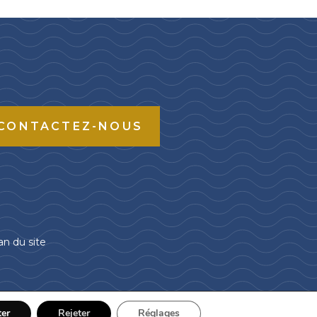
CONTACTEZ-NOUS
an du site
ter
Rejeter
Réglages