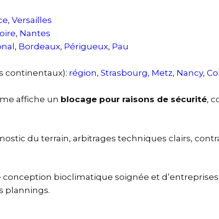
ce
,
Versailles
oire
,
Nantes
onal
,
Bordeaux
,
Périgueux
,
Pau
 continentaux):
région
,
Strasbourg
,
Metz
,
Nancy
,
Co
rme affiche un
blocage pour raisons de sécurité
, 
nostic du terrain, arbitrages techniques clairs, contr
conception bioclimatique soignée et d’entreprises l
es plannings.