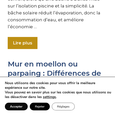
sur l’isolation piscine et la simplicité. La
bâche solaire réduit l’évaporation, donc la
consommation d’eau, et améliore
l’économie …
Lire plus
Mur en moellon ou
parpaing : Différences de
prix et de solidité
Nous utilisons des cookies pour vous offrir la meilleure
expérience sur notre site.
9 mai 2026
Vous pouvez en savoir plus sur les cookies que nous utilisons ou
les désactiver dans les
settings
.
Accepter
Rejeter
Réglages
En Bref Mur en moellon peut désigner une
pierre naturelle ou, selon les régions, un