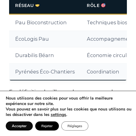
RÉSEAU
RÔLE
Pau Bioconstruction
Techniques biosou
ÉcoLogis Pau
Accompagnement
Durabilis Béarn
Économie circulair
Pyrénées Éco-Chantiers
Coordination
En définitive, la ville ne change pas seule : un
Nous utilisons des cookies pour vous offrir la meilleure
réseau relie les projets, les habitants et les
expérience sur notre site.
entreprises. Cette maille renforce la
Vous pouvez en savoir plus sur les cookies que nous utilisons ou
les désactiver dans les
settings
.
cohérence d’ensemble et prépare la suite.
Accepter
Rejeter
Réglages
Quels sont les premiers