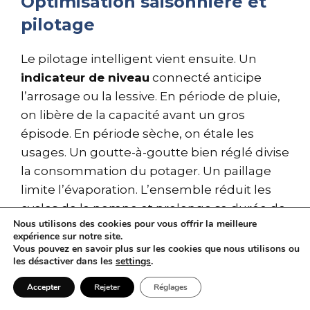
Optimisation saisonnière et
pilotage
Le pilotage intelligent vient ensuite. Un
indicateur de niveau
connecté anticipe
l’arrosage ou la lessive. En période de pluie,
on libère de la capacité avant un gros
épisode. En période sèche, on étale les
usages. Un goutte-à-goutte bien réglé divise
la consommation du potager. Un paillage
limite l’évaporation. L’ensemble réduit les
cycles de la pompe et prolonge sa durée de
Nous utilisons des cookies pour vous offrir la meilleure
vie. Moins de cycles, c’est moins d’usure et
expérience sur notre site.
moins de bruit.
Vous pouvez en savoir plus sur les cookies que nous utilisons ou
les désactiver dans les
settings
.
Au-delà du foyer, l’optimisation a une portée
Accepter
Rejeter
Réglages
urbaine. En décalant l’usage des volumes