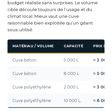
budget réaliste sans surprises. Le volume
cible découle toujours de l’usage et du
climat local. Mieux vaut une cuve
raisonnable bien exploitée qu’un géant
sous-utilisé.
MATÉRIAU / VOLUME
CAPACITÉ
PRIX IND
Cuve béton
5 000 L
≈ 2 000 
Cuve béton
8 000 L
≈ 5 000 
Cuve polyéthylène
2 000 L
≈ 3 000 
Cuve polyéthylène
10 000 L
≈ 8 000 