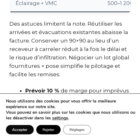
Éclairage + VMC
500–1 200 €
Des astuces limitent la note. Réutiliser les
arrivées et évacuations existantes abaisse la
facture. Conserver un 90×90 au lieu d’un
receveur à carreler réduit à la fois le délai et
le risque d’infiltration. Négocier un lot global
fournitures + pose simplifie le pilotage et
facilite les remises.
Prévoir 10 %
de marge pour imprévus
techniques.
Nous utilisons des cookies pour vous offrir la meilleure
expérience sur notre site.
Vérifier les assurances
et la
Vous pouvez en savoir plus sur les cookies que nous utilisons ou
décennale de chaque corps d’état.
les désactiver dans les
settings
.
Comparer trois devis
minimum et
Accepter
Rejeter
Réglages
exiger un descriptif précis.