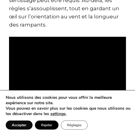
sertissage peut être requis. Au-delà, les
règles s’assouplissent, tout en gardant un
œil sur l’orientation au vent et la longueur
des rampants.
Nous utilisons des cookies pour vous offrir la meilleure
expérience sur notre site.
Clé de voûte de la réussite : une exécution
Vous pouvez en savoir plus sur les cookies que nous utilisons ou
les désactiver dans les
settings
.
par un couvreur-zingueur expérimenté. Le
zinc se travaille bien, à condition de
Accepter
Rejeter
Réglages
respecter ses lois. C’est ce qui garantit une