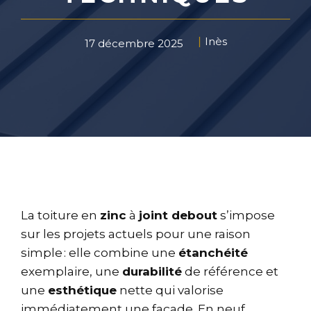
Inès
17 décembre 2025
La toiture en
zinc
à
joint debout
s’impose
sur les projets actuels pour une raison
simple : elle combine une
étanchéité
exemplaire, une
durabilité
de référence et
une
esthétique
nette qui valorise
immédiatement une façade. En neuf